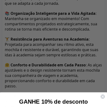
que se adapta a cada jornada.
📚 
Organização Inteligente para a Vida Agitada
: 
Mantenha-se organizado em movimento! Com 
compartimentos projetados estrategicamente, sua 
rotina se torna mais eficiente e descomplicada.
🏋️ 
Resistência para Aventuras na Academia
: 
Projetada para acompanhar seu ritmo ativo, esta 
mochila é resistente e durável, garantindo que suas 
idas à academia sejam sempre estilosas e práticas.
🤗 
Conforto e Durabilidade em Cada Passo
: As alças 
ajustáveis e o design resistente tornam esta mochila 
sua companheira de viagem e academia, 
proporcionando conforto e durabilidade em cada 
passo.
Adquira agora a Mochila Grande para Viagem e 
GANHE 10% de desconto
Academia e transforme suas jornadas em 
experiências extraordinárias! 🌍💪👜 