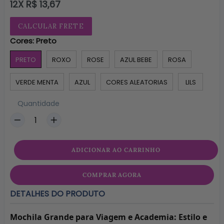
normal
12X R$ 13,67
CALCULAR FRETE
Cores:
Preto
PRETO
ROXO
ROSE
AZUL BEBE
ROSA
VERDE MENTA
AZUL
CORES ALEATORIAS
LILS
Quantidade
ADICIONAR AO CARRINHO
COMPRAR AGORA
DETALHES DO PRODUTO
Mochila Grande para Viagem e Academia: Estilo e 