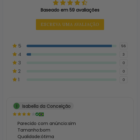
Baseado em 59 avaliações
ESCREVA UMA AVALIAÇÃO
5
56
4
3
3
0
2
0
1
0
I
Isabella da Conceição
Parecido com anúncio:sim

Tamanho:bom

Qualidade:ótima