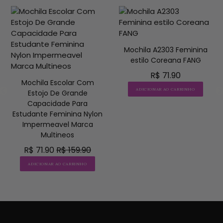
R
Ricardo Gonçalves
Mochila A2303 Feminina
Qualidade:Boa

estilo Coreana FANG
Tamanho:Bom

R$ 71.90
Parecido com anúncio:Sim
Mochila Escolar Com
ADICIONAR AO CARRINHO
Estojo De Grande
Capacidade Para
Estudante Feminina Nylon
Impermeavel Marca
Multineos
R$ 71.90
R$ 159.90
ADICIONAR AO CARRINHO