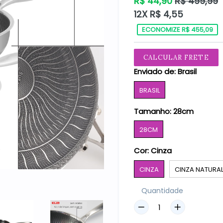
Preço
R$ 44,90
R$ 499,99
normal
12X R$ 4,55
ECONOMIZE R$ 455,09
CALCULAR FRETE
Enviado de:
Brasil
BRASIL
Tamanho:
28cm
28CM
Cor:
Cinza
CINZA
CINZA NATURA
Quantidade