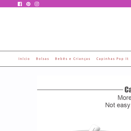
Pular
Facebook
Pinterest
Instagram
para
o
conteúdo
Início
Bolsas
Bebês e Crianças
Capinhas Pop It