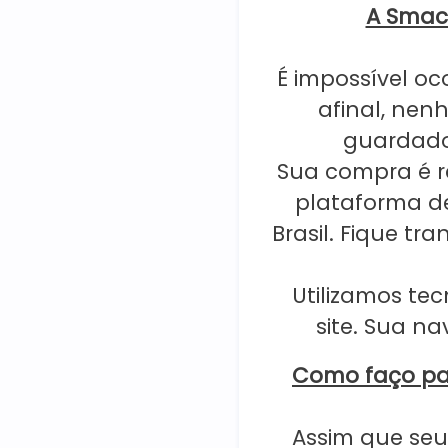
A Smac 
É impossível oc
afinal, nen
guardado
Sua compra é r
plataforma d
Brasil. Fique tr
Utilizamos te
site. Sua n
Como faço pa
Assim que seu